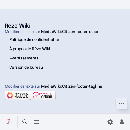
Rézo Wiki
Modifier ce texte sur
MediaWiki:Citizen-footer-desc
Politique de confidentialité
À propos de Rézo Wiki
Avertissements
Version de bureau
Modifier ce texte sur
MediaWiki:Citizen-footer-tagline
Autres
Basculer la recherche
Basculer le menu
Bas