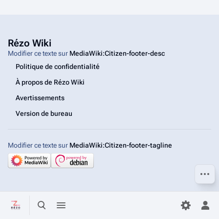
Rézo Wiki
Modifier ce texte sur
MediaWiki:Citizen-footer-desc
Politique de confidentialité
À propos de Rézo Wiki
Avertissements
Version de bureau
Modifier ce texte sur
MediaWiki:Citizen-footer-tagline
Autres
Basculer la recherche
Basculer le menu
Bas