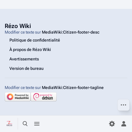
Rézo Wiki
Modifier ce texte sur
MediaWiki:Citizen-footer-desc
Politique de confidentialité
À propos de Rézo Wiki
Avertissements
Version de bureau
Modifier ce texte sur
MediaWiki:Citizen-footer-tagline
Autres
Basculer la recherche
Basculer le menu
Bas