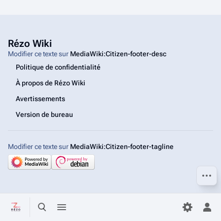
Rézo Wiki
Modifier ce texte sur
MediaWiki:Citizen-footer-desc
Politique de confidentialité
À propos de Rézo Wiki
Avertissements
Version de bureau
Modifier ce texte sur
MediaWiki:Citizen-footer-tagline
Autres
Basculer la recherche
Basculer le menu
Bas