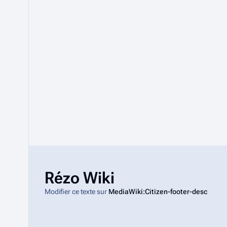
Rézo Wiki
Modifier ce texte sur
MediaWiki:Citizen-footer-desc