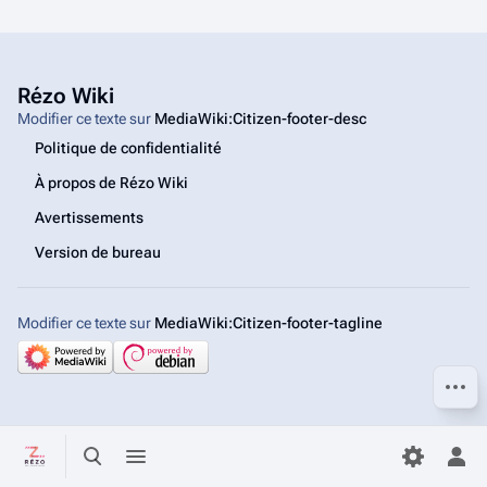
Rézo Wiki
Modifier ce texte sur
MediaWiki:Citizen-footer-desc
Politique de confidentialité
À propos de Rézo Wiki
Avertissements
Version de bureau
Modifier ce texte sur
MediaWiki:Citizen-footer-tagline
Autres
Basculer la recherche
Basculer le menu
Bas