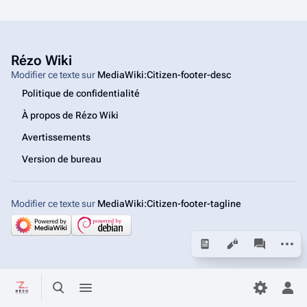
Rézo Wiki
Modifier ce texte sur
MediaWiki:Citizen-footer-desc
Politique de confidentialité
À propos de Rézo Wiki
Avertissements
Version de bureau
Modifier ce texte sur
MediaWiki:Citizen-footer-tagline
Autres
Affichages
associated
Basculer la recherche
Basculer le menu
Bas